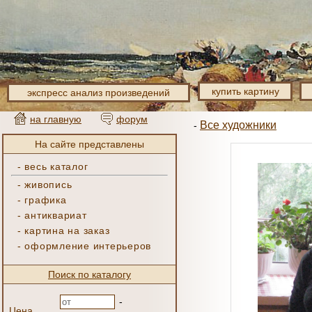
купить картину
экспресс анализ произведений
на главную
форум
Все художники
-
На сайте представлены
-
весь каталог
-
живопись
-
графика
-
антиквариат
-
картина на заказ
-
оформление интерьеров
Поиск по каталогу
-
Цена