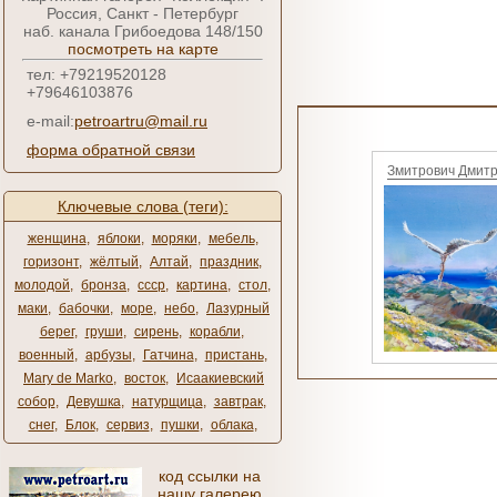
Россия, Санкт - Петербург
наб. канала Грибоедова 148/150
посмотреть на карте
тел: +79219520128
+79646103876
e-mail:
petroartru@mail.ru
форма обратной связи
Змитрович Дмит
Ключевые слова (теги):
женщина
,
яблоки
,
моряки
,
мебель
,
горизонт
,
жёлтый
,
Алтай
,
праздник
,
молодой
,
бронза
,
ссср
,
картина
,
стол
,
маки
,
бабочки
,
море
,
небо
,
Лазурный
берег
,
груши
,
сирень
,
корабли
,
военный
,
арбузы
,
Гатчина
,
пристань
,
Mary de Marko
,
восток
,
Исаакиевский
собор
,
Девушка
,
натурщица
,
завтрак
,
снег
,
Блок
,
сервиз
,
пушки
,
облака
,
код ссылки на
нашу галерею