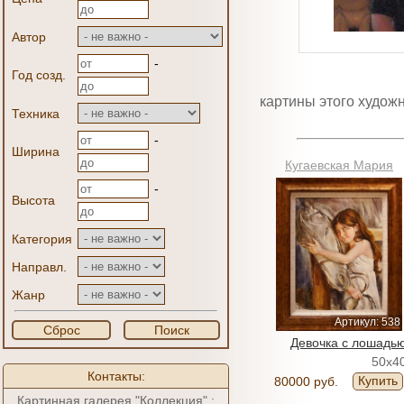
Автор
-
Год созд.
картины этого худож
Техника
-
Ширина
Кугаевская Мария
-
Высота
Категория
Направл.
Жанр
Артикул: 538
Сброс
Поиск
Девочка с лошадь
50x4
Контакты:
Купить
80000 руб.
Картинная галерея "Коллекция" :