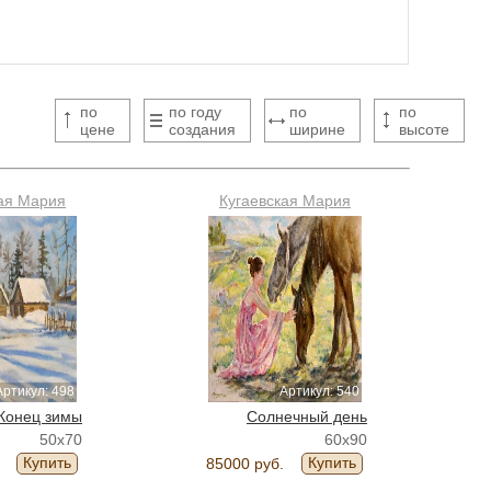
по
по году
по
по
цене
создания
ширине
высоте
ая Мария
Кугаевская Мария
Артикул: 498
Артикул: 540
Конец зимы
Солнечный день
50x70
60x90
Купить
Купить
85000 руб.