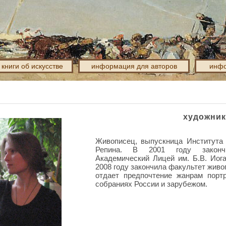
книги об искусстве
информация для авторов
инфо
художник
Живописец, выпускница Института 
Репина. В 2001 году закончил
Академический Лицей им. Б.В. Иог
2008 году закончила факультет живоп
отдает предпочтение жанрам порт
собраниях России и зарубежом.