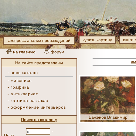
купить картину
книги 
экспресс анализ произведений
на главную
форум
вс
На сайте представлены
-
весь каталог
-
живопись
-
графика
-
антиквариат
-
картина на заказ
-
оформление интерьеров
Баженов Владимир
Поиск по каталогу
-
Цена