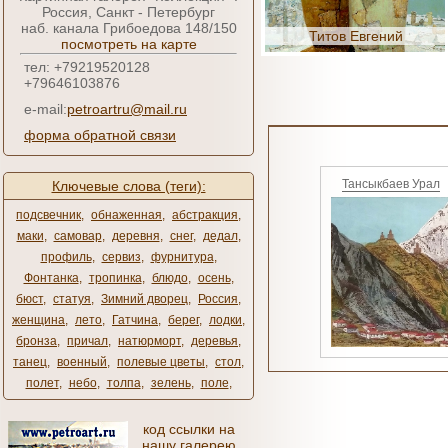
Россия, Санкт - Петербург
наб. канала Грибоедова 148/150
Титов Евгений
посмотреть на карте
тел: +79219520128
+79646103876
e-mail:
petroartru@mail.ru
форма обратной связи
Тансыкбаев Урал
Ключевые слова (теги):
подсвечник
,
обнаженная
,
абстракция
,
маки
,
самовар
,
деревня
,
снег
,
дедал
,
профиль
,
сервиз
,
фурнитура
,
Фонтанка
,
тропинка
,
блюдо
,
осень
,
бюст
,
статуя
,
Зимний дворец
,
Россия
,
женщина
,
лето
,
Гатчина
,
берег
,
лодки
,
бронза
,
причал
,
натюрморт
,
деревья
,
танец
,
военный
,
полевые цветы
,
стол
,
полет
,
небо
,
толпа
,
зелень
,
поле
,
код ссылки на
нашу галерею