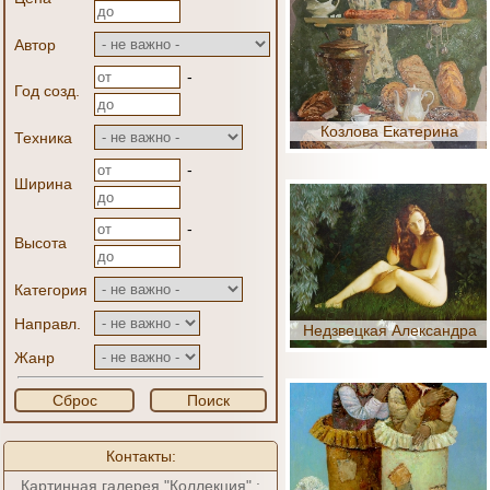
Автор
-
Год созд.
Козлова Екатерина
Техника
-
Ширина
-
Высота
Категория
Направл.
Недзвецкая Александра
Жанр
Сброс
Поиск
Контакты:
Картинная галерея "Коллекция" :