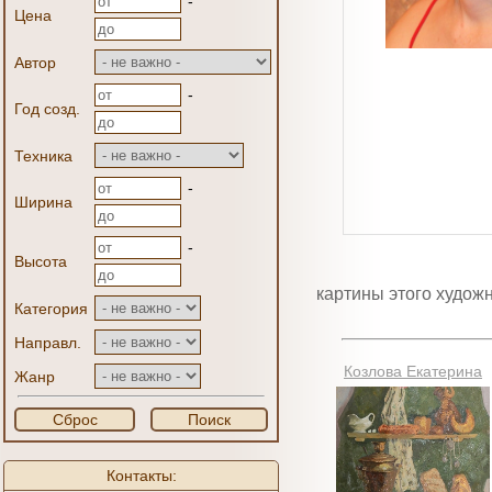
-
Цена
Автор
-
Год созд.
Техника
-
Ширина
-
Высота
картины этого худож
Категория
Направл.
Козлова Екатерина
Жанр
Сброс
Поиск
Контакты: