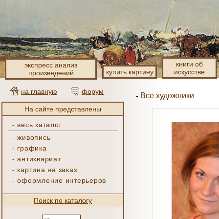
книги об
экспресс анализ
купить картину
искусстве
произведений
на главную
форум
Все художники
-
На сайте представлены
-
весь каталог
-
живопись
-
графика
-
антиквариат
-
картина на заказ
-
оформление интерьеров
Поиск по каталогу