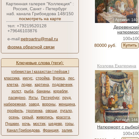
Картинная галерея "Коллекция" :
Россия, Санкт - Петербург
наб. канала Грибоедова 148/150
посмотреть на карте
Артикул: 140
тел: +79219520128
Деревенски
+79646103876
натюрмор
100x10
e-mail:
petroartru@mail.ru
Купить
80000 руб.
форма обратной связи
Ключевые слова (теги):
Козлова Екатерина
узбекистан ǀ казахстан ǀ пейзаж ǀ
классика
,
иисус
,
стройка
,
Вуокса
,
лес
,
клетка
,
лодки
,
картина
,
подсвечник
,
холст
,
рыба
,
бананы
,
корабли
,
пасмурно
,
Яхты
,
Петербург
,
пруд
,
набережная
,
завод
,
вороны
,
женщина
,
профиль
,
тропинка
,
овощи
,
пугало
,
осень
,
серый
,
живопись
,
красота
,
Артикул: 144
Пушкин
,
ночь
,
мостик
,
шедевр
,
горы
,
Натюрморт с рыбко
Канал Грибоедова
,
Франция
,
залив
,
100x10